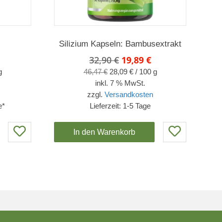
Silizium Kapseln: Bambusextrakt
glicher
Aktueller
Ursprünglicher
Aktueller
32,90
€
19,89
€
reis
Preis
Preis
g
46,47
€
28,09
€
/
100
g
st:
war:
ist:
inkl. 7 % MwSt.
7,90 €.
32,90 €
19,89 €.
zzgl.
Versandkosten
e*
Lieferzeit:
1-5 Tage
In den Warenkorb