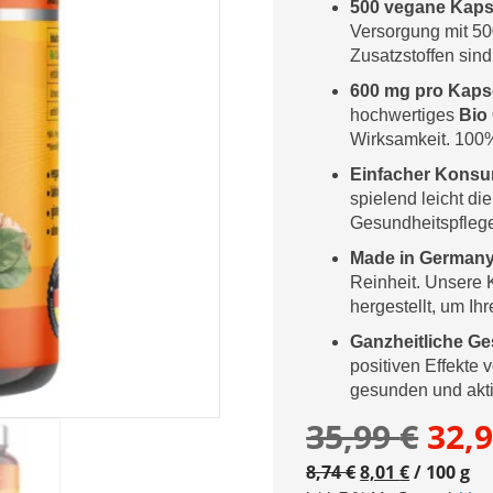
500 vegane Kaps
Versorgung mit 50
Zusatzstoffen sind
600 mg pro Kaps
hochwertiges
Bio
Wirksamkeit. 100%
Einfacher Konsu
spielend leicht di
Gesundheitspfleg
Made in Germany
Reinheit. Unsere 
hergestellt, um Ih
Ganzheitliche Ge
positiven Effekte 
gesunden und akti
Urs
35,99
€
32,
Prei
8,74
€
8,01
€
/
100
g