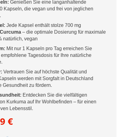
eln:
Genießen Sie eine langanhaltende
0 Kapseln, die vegan und frei von jeglichen
.
el:
Jede Kapsel enthält stolze 700 mg
 Curcuma
– die optimale Dosierung für maximale
 natürlich, vegan
m:
Mit nur 1 Kapseln pro Tag erreichen Sie
e empfohlene Tagesdosis für Ihre natürliche
e.
:
Vertrauen Sie auf höchste Qualität und
Kapseln werden mit Sorgfalt in Deutschland
re Gesundheit zu fördern.
sundheit:
Entdecken Sie die vielfältigen
von Kurkuma auf Ihr Wohlbefinden – für einen
ven Lebensstil.
prünglicher
Aktueller
99
€
s
Preis