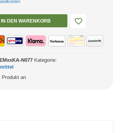
sandkosten
:
ist:
9 €
32,99 €.
IN DEN WARENKORB
EMxxKA-N077
Kategorie:
mittel
 Produkt an