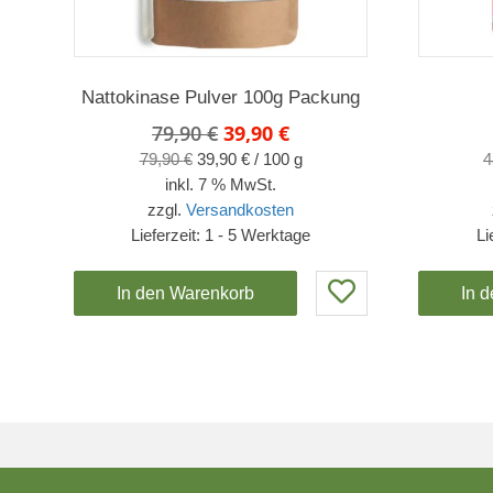
Nattokinase Pulver 100g Packung
Ursprünglicher
Aktueller
79,90
€
39,90
€
Preis
Preis
79,90
€
39,90
€
/
100
g
4
war:
ist:
inkl. 7 % MwSt.
79,90 €
39,90 €.
zzgl.
Versandkosten
Lieferzeit:
1 - 5 Werktage
Li
In den Warenkorb
In 