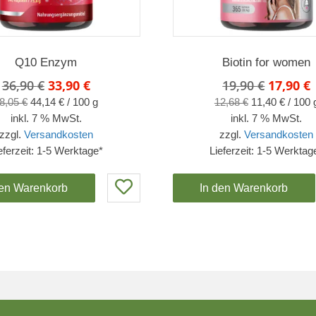
Q10 Enzym
Biotin for women
Ursprünglicher
Aktueller
Ursprün
36,90
€
33,90
€
19,90
€
17,90
€
Preis
Preis
Preis
P
8,05
€
44,14
€
/
100
g
12,68
€
11,40
€
/
100
war:
ist:
war:
i
inkl. 7 % MwSt.
inkl. 7 % MwSt.
36,90 €
33,90 €.
19,90 €
1
zzgl.
Versandkosten
zzgl.
Versandkosten
eferzeit:
1-5 Werktage*
Lieferzeit:
1-5 Werktag
den Warenkorb
In den Warenkorb