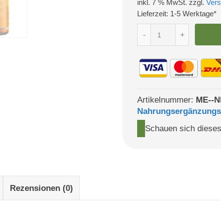
inkl. 7 % MwSt. zzgl.
Ver
war
Lieferzeit:
1-5 Werktage*
Curcuma
35,9
-
+
500
Kapseln
-
Curcumin
+
Piperin
Artikelnummer:
ME--N
Menge
Nahrungsergänzungs
Schauen sich dieses
Rezensionen (0)