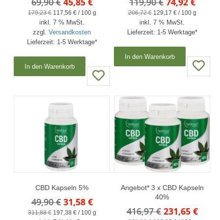
Ursprünglicher
Aktueller
Ursprünglich
Aktue
69,90
€
45,85
€
119,90
€
74,92
€
Preis
Preis
Preis
Preis
179,23
€
117,56
€
/
100
g
206,72
€
129,17
€
/
100
g
inkl. 7 % MwSt.
war:
ist:
inkl. 7 % MwSt.
war:
ist:
zzgl.
Versandkosten
Lieferzeit:
1-5 Werktage*
69,90 €
45,85 €.
119,90 €
74,92 
Lieferzeit:
1-5 Werktage*
In den Warenkorb
In den Warenkorb
CBD Kapseln 5%
Angebot* 3 x CBD Kapseln
40%
Ursprünglicher
Aktueller
49,90
€
31,58
€
Ursprünglich
Aktue
416,97
€
231,65
€
Preis
Preis
311,88
€
197,38
€
/
100
g