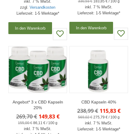
Preis
Preis
330,93
€
183,85
€
/
100
g
inkl. 7 % MwSt.
war:
ist:
inkl. 7 % MwSt.
war:
ist:
zzgl.
Versandkosten
49,90 €
31,58 €.
Lieferzeit:
1-5 Werktage*
Lieferzeit:
1-5 Werktage*
416,97 €
231,6
In den Warenkorb
In den Warenkorb
Angebot* 3 x CBD Kapseln
CBD Kapseln 40%
20%
Ursprünglich
Aktue
238,99
€
115,83
€
Ursprünglicher
Aktueller
269,70
€
149,83
€
Preis
Preis
569,02
€
275,79
€
/
100
g
Preis
Preis
155,00
€
86,11
€
/
100
g
inkl. 7 % MwSt.
war:
ist:
inkl. 7 % MwSt.
war:
ist:
Lieferzeit:
1-5 Werktage*
238,99 €
115,8