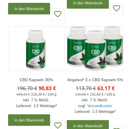
In den Warenkorb
In den Warenkorb
CBD Kapseln 30%
Angebot* 3 x CBD Kapseln 5%
Ursprünglicher
Aktueller
Ursprünglich
Aktue
196,70
€
90,83
€
113,70
€
63,17
€
Preis
Preis
Preis
Preis
468,33
€
216,26
€
/
100
g
236,88
€
131,60
€
/
100
g
inkl. 7 % MwSt.
war:
ist:
inkl. 7 % MwSt.
war:
ist:
Lieferzeit:
1-5 Werktage*
zzgl.
Versandkosten
196,70 €
90,83 €.
113,70 €
63,17 
Lieferzeit:
1-3 Werktage*
In den Warenkorb
In den Warenkorb