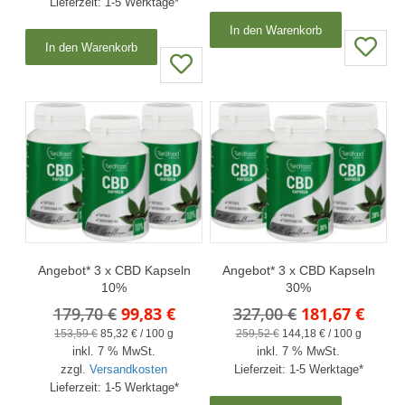
Lieferzeit:
1-5 Werktage*
269,70 €
149,83 €.
In den Warenkorb
In den Warenkorb
Angebot* 3 x CBD Kapseln
Angebot* 3 x CBD Kapseln
10%
30%
Ursprünglicher
Aktueller
Ursprünglich
Aktue
179,70
€
99,83
€
327,00
€
181,67
€
Preis
Preis
Preis
Preis
153,59
€
85,32
€
/
100
g
259,52
€
144,18
€
/
100
g
inkl. 7 % MwSt.
war:
ist:
inkl. 7 % MwSt.
war:
ist:
zzgl.
Versandkosten
Lieferzeit:
1-5 Werktage*
179,70 €
99,83 €.
327,00 €
181,6
Lieferzeit:
1-5 Werktage*