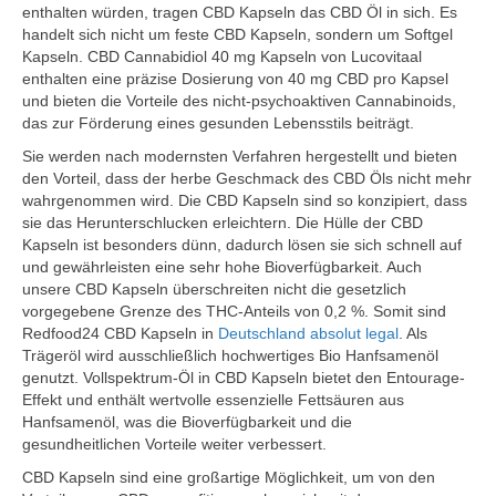
enthalten würden, tragen CBD Kapseln das CBD Öl in sich. Es
handelt sich nicht um feste CBD Kapseln, sondern um Softgel
Kapseln. CBD Cannabidiol 40 mg Kapseln von Lucovitaal
enthalten eine präzise Dosierung von 40 mg CBD pro Kapsel
und bieten die Vorteile des nicht-psychoaktiven Cannabinoids,
das zur Förderung eines gesunden Lebensstils beiträgt.
Sie werden nach modernsten Verfahren hergestellt und bieten
den Vorteil, dass der herbe Geschmack des CBD Öls nicht mehr
wahrgenommen wird. Die CBD Kapseln sind so konzipiert, dass
sie das Herunterschlucken erleichtern. Die Hülle der CBD
Kapseln ist besonders dünn, dadurch lösen sie sich schnell auf
und gewährleisten eine sehr hohe Bioverfügbarkeit. Auch
unsere CBD Kapseln überschreiten nicht die gesetzlich
vorgegebene Grenze des THC-Anteils von 0,2 %. Somit sind
Redfood24 CBD Kapseln in
Deutschland absolut legal
. Als
Trägeröl wird ausschließlich hochwertiges Bio Hanfsamenöl
genutzt. Vollspektrum-Öl in CBD Kapseln bietet den Entourage-
Effekt und enthält wertvolle essenzielle Fettsäuren aus
Hanfsamenöl, was die Bioverfügbarkeit und die
gesundheitlichen Vorteile weiter verbessert.
CBD Kapseln sind eine großartige Möglichkeit, um von den