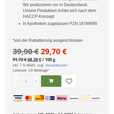
Wir produzieren nur in Deutschland.
Unsere Produktion richtet sich nach dem
HACCP-Konzept.
In Apotheken zugelassen PZN 18789695
*von der Rabattierung ausgeschlossen
Ursprünglicher
Aktueller
39,90
€
29,70
€
91,72
€
68,28
€
Preis
/
100
g
Preis
inkl. 7 % MwSt. zzgl.
Versandkosten
war:
ist:
Lieferzeit:
1-5 Werktage*
Nattokinase
39,90 €
29,70 €.
-
+
290
Kapseln
Menge