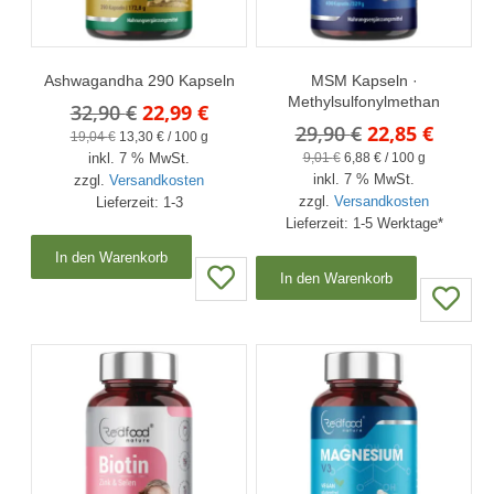
Ashwagandha 290 Kapseln
MSM Kapseln ·
Methylsulfonylmethan
Ursprünglicher
Aktueller
32,90
€
22,99
€
Ursprünglich
Aktuel
29,90
€
22,85
€
Preis
Preis
19,04
€
13,30
€
/
100
g
Preis
Preis
9,01
€
6,88
€
/
100
g
inkl. 7 % MwSt.
war:
ist:
inkl. 7 % MwSt.
war:
ist:
zzgl.
Versandkosten
32,90 €
22,99 €.
zzgl.
Versandkosten
Lieferzeit:
1-3
29,90 €
22,85 
Lieferzeit:
1-5 Werktage*
In den Warenkorb
In den Warenkorb