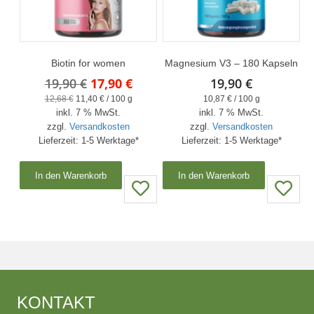
Biotin for women
Magnesium V3 – 180 Kapseln
Ursprünglicher
Aktueller
19,90
€
17,90
€
19,90
€
Preis
Preis
12,68
€
11,40
€
/
100
g
10,87
€
/
100
g
inkl. 7 % MwSt.
war:
ist:
inkl. 7 % MwSt.
zzgl.
Versandkosten
zzgl.
Versandkosten
19,90 €
17,90 €.
Lieferzeit:
1-5 Werktage*
Lieferzeit:
1-5 Werktage*
In den Warenkorb
In den Warenkorb
KONTAKT