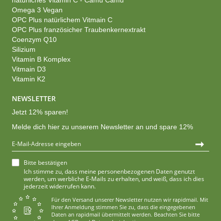
natürliches Vitamin C - Camu Camu
Omega 3 Vegan
OPC Plus natürlichem Vitmain C
OPC Plus französicher Traubenkernextrakt
Coenzym Q10
Silizium
Vitamin B Komplex
Vitmain D3
Vitamin K2
NEWSLETTER
Jetzt 12% sparen!
Melde dich hier zu unserem Newsletter an und spare 12%
➞
Bitte bestätigen
Ich stimme zu, dass meine personenbezogenen Daten genutzt
werden, um werbliche E-Mails zu erhalten, und weiß, dass ich dies
jederzeit widerrufen kann.
Für den Versand unserer Newsletter nutzen wir rapidmail. Mit
Ihrer Anmeldung stimmen Sie zu, dass die eingegebenen
Daten an rapidmail übermittelt werden. Beachten Sie bitte