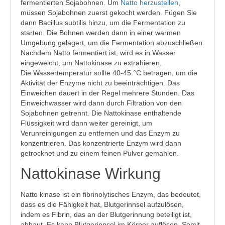
fermentierten Sojabohnen. Um
Natto herzustellen
,
müssen Sojabohnen zuerst gekocht werden. Fügen Sie
dann Bacillus subtilis hinzu, um die Fermentation zu
starten. Die Bohnen werden dann in einer warmen
Umgebung gelagert, um die Fermentation abzuschließen.
Nachdem Natto fermentiert ist, wird es in Wasser
eingeweicht, um Nattokinase zu extrahieren.
Die Wassertemperatur sollte 40-45 °C betragen, um die
Aktivität der Enzyme nicht zu beeinträchtigen. Das
Einweichen dauert in der Regel mehrere Stunden. Das
Einweichwasser wird dann durch Filtration von den
Sojabohnen getrennt. Die Nattokinase enthaltende
Flüssigkeit wird dann weiter gereinigt, um
Verunreinigungen zu entfernen und das Enzym zu
konzentrieren. Das konzentrierte Enzym wird dann
getrocknet und zu einem feinen Pulver gemahlen.
Nattokinase Wirkung
Natto kinase ist ein fibrinolytisches Enzym, das bedeutet,
dass es die Fähigkeit hat, Blutgerinnsel aufzulösen,
indem es Fibrin, das an der Blutgerinnung beteiligt ist,
abbaut. Es kann Blutgerinnsel im Körper auflösen. Somit