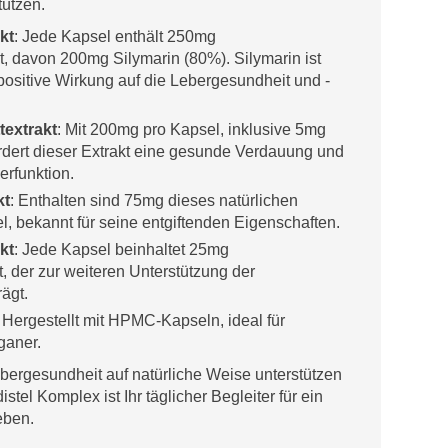
tützen.
kt
: Jede Kapsel enthält 250mg
t, davon 200mg Silymarin (80%). Silymarin ist
positive Wirkung auf die Lebergesundheit und -
textrakt
: Mit 200mg pro Kapsel, inklusive 5mg
ördert dieser Extrakt eine gesunde Verdauung und
erfunktion.
kt
: Enthalten sind 75mg dieses natürlichen
l, bekannt für seine entgiftenden Eigenschaften.
kt
: Jede Kapsel beinhaltet 25mg
 der zur weiteren Unterstützung der
rägt.
: Hergestellt mit HPMC-Kapseln, ideal für
ganer.
 Lebergesundheit auf natürliche Weise unterstützen
tel Komplex ist Ihr täglicher Begleiter für ein
eben.