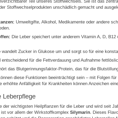
nverzichtbarer Teil unseres Stoffwechsels. Sie ist das zentr
der Stoffwechselprodukten unschädlich gemacht und ausgele
tanzen:
Umweltgifte, Alkohol, Medikamente oder andere schä
eden.
ffen:
Die Leber speichert unter anderem Vitamin A, D, B12 u
 wandelt Zucker in Glukose um und sorgt so für eine konst
 entscheidend für die Fettverdauung und Aufnahme fettlösli
rt das Blutgerinnungsfaktor-Protein, das für die Blutstillung
 können diese Funktionen beeinträchtigt sein – mit Folgen f
erhöhte Anfälligkeit für Krankheiten können Anzeichen eine
ie Leberpflege
e der wichtigsten Heilpflanzen für die Leber und wird seit J
 ist vor allem der Wirkstoffkomplex
Silymarin
. Dieses Flavo