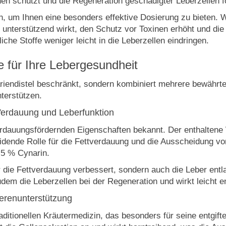
nen schützt und die Regeneration geschädigter Leberzellen f
in, um Ihnen eine besonders effektive Dosierung zu bieten. 
unterstützend wirkt, den Schutz vor Toxinen erhöht und die 
che Stoffe weniger leicht in die Leberzellen eindringen.
e für Ihre Lebergesundheit
riendistel beschränkt, sondern kombiniert mehrere bewährte P
terstützen.
 Verdauung und Leberfunktion
verdauungsfördernden Eigenschaften bekannt. Der enthaltene
eidende Rolle für die Fettverdauung und die Ausscheidung vo
,5 % Cynarin.
r die Fettverdauung verbessert, sondern auch die Leber entla
t zudem die Leberzellen bei der Regeneration und wirkt leic
ierenunterstützung
raditionellen Kräutermedizin, das besonders für seine entgi