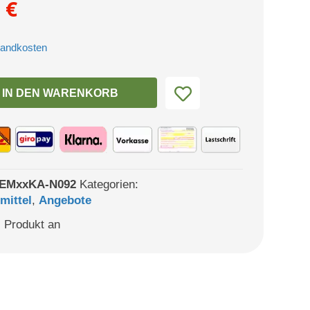
prünglicher
Aktueller
9
€
s
Preis
sandkosten
:
ist:
0 €
9,99 €.
IN DEN WARENKORB
EMxxKA-N092
Kategorien:
mittel
,
Angebote
 Produkt an