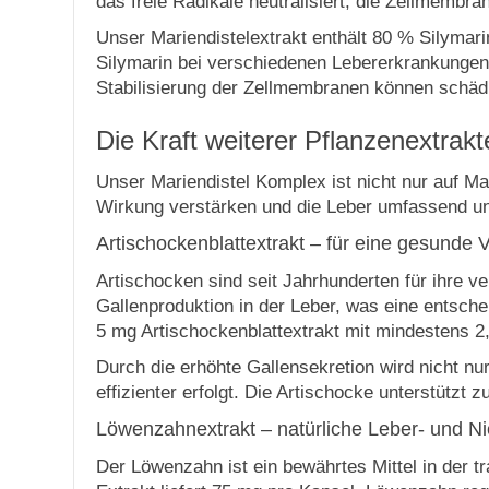
das freie Radikale neutralisiert, die Zellmembra
Unser Mariendistelextrakt enthält 80 % Silymar
Silymarin bei verschiedenen Lebererkrankungen 
Stabilisierung der Zellmembranen können schädli
Die Kraft weiterer Pflanzenextrakt
Unser Mariendistel Komplex ist nicht nur auf Ma
Wirkung verstärken und die Leber umfassend un
Artischockenblattextrakt – für eine gesunde
Artischocken sind seit Jahrhunderten für ihre 
Gallenproduktion in der Leber, was eine entsch
5 mg Artischockenblattextrakt mit mindestens 2
Durch die erhöhte Gallensekretion wird nicht nu
effizienter erfolgt. Die Artischocke unterstütz
Löwenzahnextrakt – natürliche Leber- und N
Der Löwenzahn ist ein bewährtes Mittel in der t