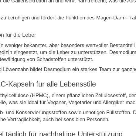
t die Gallensekretion an und wirkt harntreibend, was die Au
u beruhigen und fördert die Funktion des Magen-Darm-Trakt
 für die Leber
n weniger bekannter, aber besonders wertvoller Bestandtei
edizin eingesetzt, um die Leber zu unterstützen. Desmodium
 Bewältigung von Schadstoffen unterstützt.
nd Löwenzahn bildet Desmodium ein starkes Team zur ganzhe
C-Kapseln für alle Lebensstile
lcellulose (HPMC), einem pflanzlichen Zellulosestoff, der 1
ile, was sie ideal für Veganer, Vegetarier und Allergiker mac
rb- und Konservierungsstoffen sowie unnötigen Füllstoffen.
ohe Verträglichkeit, auch bei sensiblen Personen.
 täglich für nachhaltige Unterstützung