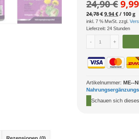
Urs
24,90
€
9,9
Prei
24,78
€
9,94
€
/
100
g
inkl. 7 % MwSt. zzgl.
Ver
war
Lieferzeit:
24 Stunden
Mariendistel
24,9
-
+
Komplex
Kapseln
Menge
Artikelnummer:
ME--N
Nahrungsergänzungs
Schauen sich dieses
Rezensionen (0)