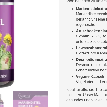
Wohlbefinden zu unters
Mariendistelextra
Mariendistelextrak
bekannt für seine 
regeneration.
Artischockenblat
Cynarin (2,5%), f
unterstützt die Leb
Löwenzahnextra
Extrakts pro Kapse
Desmodiumextra
Desmodiumextrakt,
Leberfunktion beit
Vegane Kapseln
Vegetarier und Ve
Ideal für alle, die ihre
möchten. Unser Mariendis
gesundes und vitales L