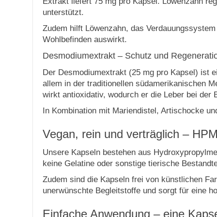
Extrakt liefert 75 mg pro Kapsel. Löwenzahn reg
unterstützt.
Zudem hilft Löwenzahn, das Verdauungssystem z
Wohlbefinden auswirkt.
Desmodiumextrakt – Schutz und Regeneration
Der Desmodiumextrakt (25 mg pro Kapsel) ist ei
allem in der traditionellen südamerikanischen M
wirkt antioxidativ, wodurch er die Leber bei der
In Kombination mit Mariendistel, Artischocke u
Vegan, rein und verträglich – HPM
Unsere Kapseln bestehen aus Hydroxypropylmethy
keine Gelatine oder sonstige tierische Bestandte
Zudem sind die Kapseln frei von künstlichen Fa
unerwünschte Begleitstoffe und sorgt für eine h
Einfache Anwendung – eine Kapsel