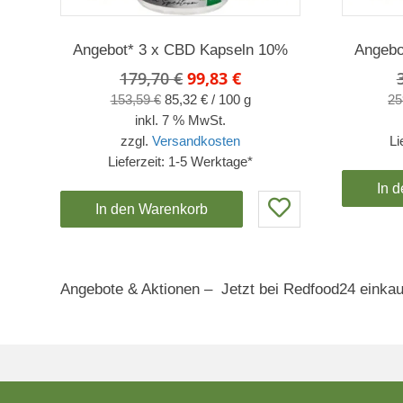
Angebot* 3 x CBD Kapseln 10%
Angebo
Ursprünglicher
Aktueller
179,70
€
99,83
€
Preis
Preis
153,59
€
85,32
€
/
100
g
25
war:
ist:
inkl. 7 % MwSt.
179,70 €
99,83 €.
zzgl.
Versandkosten
Li
Lieferzeit:
1-5 Werktage*
In 
In den Warenkorb
Angebote & Aktionen – Jetzt bei Redfood24 einka