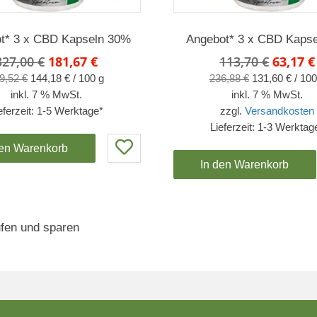
t* 3 x CBD Kapseln 30%
Angebot* 3 x CBD Kaps
Ursprünglicher
Aktueller
Ursprü
327,00
€
181,67
€
113,70
€
63,17
€
Preis
Preis
Preis
9,52
€
144,18
€
/
100
g
236,88
€
131,60
€
/
100
war:
ist:
war:
inkl. 7 % MwSt.
inkl. 7 % MwSt.
327,00 €
181,67 €.
113,70 
eferzeit:
1-5 Werktage*
zzgl.
Versandkosten
Lieferzeit:
1-3 Werktag
den Warenkorb
In den Warenkorb
ufen und sparen