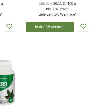
Preis
Preis
Preis
g
155,00
€
86,11
€
/
100
g
ist:
war:
ist:
inkl. 7 % MwSt.
€
231,65 €.
269,70 €
149,83 €.
e*
Lieferzeit:
1-5 Werktage*
In den Warenkorb