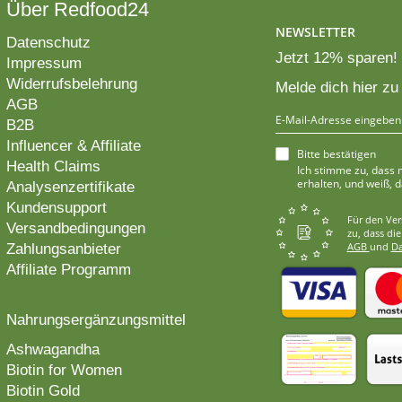
Über Redfood24
NEWSLETTER
Datenschutz
Jetzt 12% sparen!
Impressum
Widerrufsbelehrung
Melde dich hier z
AGB
B2B
Influencer & Affiliate
Bitte bestätigen
Health Claims
Ich stimme zu, dass
erhalten, und weiß, d
Analysenzertifikate
Kundensupport
Für den Ver
Versandbedingungen
zu, dass di
AGB
und
D
Zahlungsanbieter
Affiliate Programm
Nahrungsergänzungsmittel
Ashwagandha
Biotin for Women
Biotin Gold