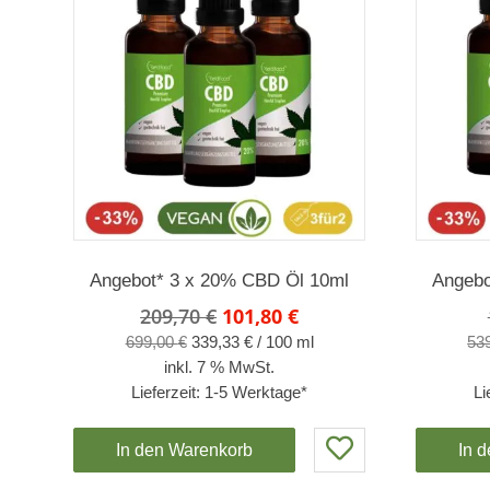
Angebot* 3 x 20% CBD Öl 10ml
Angebo
Ursprünglicher
Aktueller
209,70
€
101,80
€
Preis
Preis
699,00
€
339,33
€
/
100
ml
53
war:
ist:
inkl. 7 % MwSt.
209,70 €
101,80 €.
Lieferzeit:
1-5 Werktage*
Li
In den Warenkorb
In 