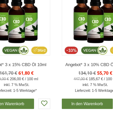
t* 3 x 15% CBD Öl 10ml
Angebot* 3 x 10% CBD Ö
Ursprünglicher
Aktueller
Ursprü
161,70
€
61,80
€
134,10
€
55,70
€
Preis
Preis
Preis
9,00
€
206,00
€
/
100
ml
447,00
€
185,67
€
/
100
war:
ist:
war:
inkl. 7 % MwSt.
inkl. 7 % MwSt.
161,70 €
61,80 €.
134,10 
eferzeit:
1-5 Werktage*
Lieferzeit:
1-5 Werktag
den Warenkorb
In den Warenkorb