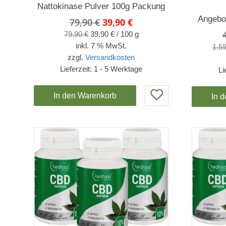
Nattokinase Pulver 100g Packung
Angebo
Ursprünglicher
Aktueller
79,90
€
39,90
€
Preis
Preis
79,90
€
39,90
€
/
100
g
war:
ist:
inkl. 7 % MwSt.
1.5
79,90 €
39,90 €.
zzgl.
Versandkosten
Lieferzeit:
1 - 5 Werktage
Li
In den Warenkorb
In 