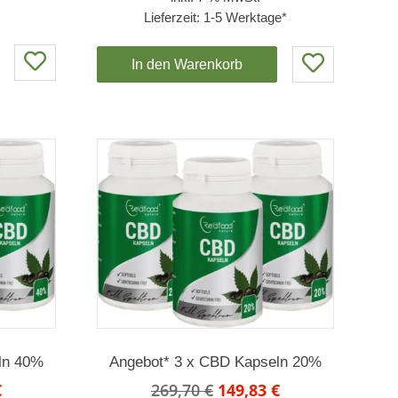
n
260,10 €
105,00 €.
Lieferzeit:
1-5 Werktage*
In den Warenkorb
ln 40%
Angebot* 3 x CBD Kapseln 20%
glicher
Aktueller
Ursprünglicher
Aktueller
€
269,70
€
149,83
€