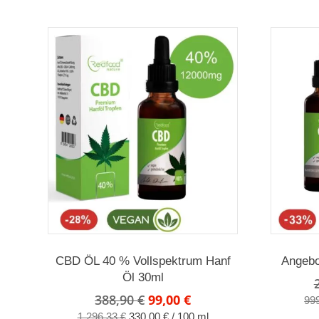
CBD ÖL 40 % Vollspektrum Hanf
Angebo
Öl 30ml
Ursprünglicher
Aktueller
388,90
€
99,00
€
99
Preis
Preis
1.296,33
€
330,00
€
/
100
ml