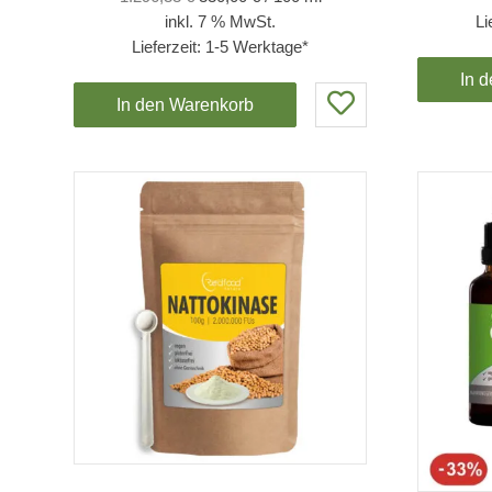
war:
ist:
inkl. 7 % MwSt.
Li
388,90 €
99,00 €.
Lieferzeit:
1-5 Werktage*
In 
In den Warenkorb