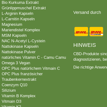
Bio Kurkuma Extrakt
Grünlippmuschel Extrakt
Versand durch
L-Arginin Kapseln
L-Carnitin Kapseln
Magnesium
Mariendistel Komplex
MSM Kapseln
NAC N-Acetyl L-Cystein
HINWEIS
Nattokinase Kapseln
Nattokinase Pulver
CBD-Produkte sind
natürliches Vitamin C - Camu Camu
diagnostizieren, b
Omega 3 Vegan
Die richtige Anwe
OPC Plus natürlichem Vitmain C
OPC Plus französicher
Traubenkernextrakt
Coenzym Q10
Silizium
Vitamin B Komplex
Vitmain D3
Vitamin K2