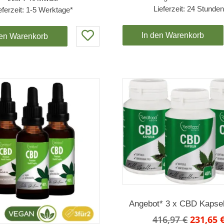
Lieferzeit:
24 Stunde
299,70 €
127,80 €.
eferzeit:
1-5 Werktage*
In den Warenkorb
den Warenkorb
Angebot* 3 x CBD Kapse
Ursprün
416,97
€
231,65