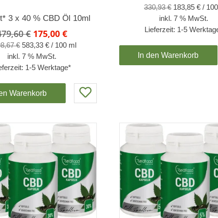
Preis
330,93
€
183,85
€
/
100
war:
t* 3 x 40 % CBD Öl 10ml
inkl. 7 % MwSt.
416,97 
Lieferzeit:
1-5 Werktag
Ursprünglicher
Aktueller
479,60
€
175,00
€
Preis
Preis
98,67
€
583,33
€
/
100
ml
war:
ist:
In den Warenkorb
inkl. 7 % MwSt.
479,60 €
175,00 €.
eferzeit:
1-5 Werktage*
den Warenkorb