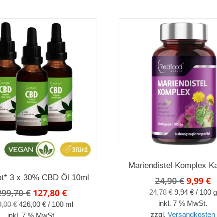
Mariendistel Komplex K
t* 3 x 30% CBD Öl 10ml
Ursprü
A
24,90
€
9,99
€
Preis
P
Ursprünglicher
Aktueller
299,70
€
127,80
€
24,78
€
9,94
€
/
100
g
war:
is
Preis
Preis
inkl. 7 % MwSt.
9,00
€
426,00
€
/
100
ml
24,90 €
9
war:
ist:
zzgl.
Versandkosten
inkl. 7 % MwSt.