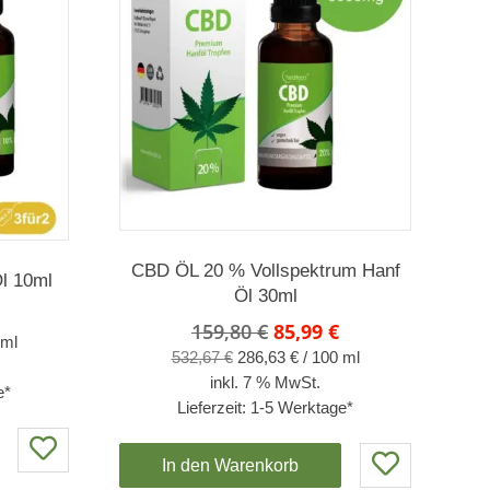
CBD ÖL 20 % Vollspektrum Hanf
l 10ml
Öl 30ml
nglicher
Aktueller
Ursprünglicher
Aktueller
159,80
€
85,99
€
Preis
ml
Preis
Preis
532,67
€
286,63
€
/
100
ml
ist:
war:
ist:
inkl. 7 % MwSt.
€
55,70 €.
e*
159,80 €
85,99 €.
Lieferzeit:
1-5 Werktage*
In den Warenkorb