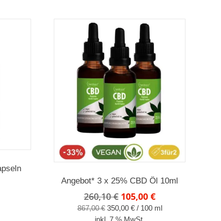
apseln
Angebot* 3 x 25% CBD Öl 10ml
nglicher
ktueller
reis
Ursprünglicher
Aktueller
260,10
€
105,00
€
t:
Preis
Preis
867,00
€
350,00
€
/
100
ml
,99 €.
war:
ist:
inkl. 7 % MwSt.