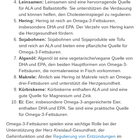
Leinsamen:
Leinsamen sind eine hervorragende Quelle
für ALA und Ballaststoffe. Sie unterstützen die Verdauung
und können helfen, den Cholesterinspiegel zu regulieren.
Hering:
Hering ist reich an Omega-3-Fettsäuren,
insbesondere DHA und EPA. Der Verzehr von Hering kann
die Herzgesundheit fördern.
Sojabohnen:
Sojabohnen und Sojaprodukte wie Tofu
sind reich an ALA und bieten eine pflanzliche Quelle für
Omega-3-Fettsäuren.
Algenöl:
Algenöl ist eine vegetarische/vegane Quelle von
DHA und EPA, den beiden Hauptformen von Omega-3-
Fettsäuren, die normalerweise in Fisch vorkommen.
Makrele:
Ähnlich wie Hering ist Makrele reich an Omega-
drei-Fettsäuren und unterstützt die Herzgesundheit.
Kürbiskerne:
Kürbiskerne enthalten ALA und sind eine
gute Quelle für Magnesium und Zink.
Ei:
Eier, insbesondere Omega-3-angereicherte Eier,
enthalten DHA und EPA. Sie sind eine praktische Quelle
für Omega-3-Fettsäuren.
Omega-3-Fettsäuren spielen eine wichtige Rolle bei der
Unterstützung der Herz-Kreislauf-Gesundheit, der
Gehirnfunktion und der
Regulierung von Entzündungen
im