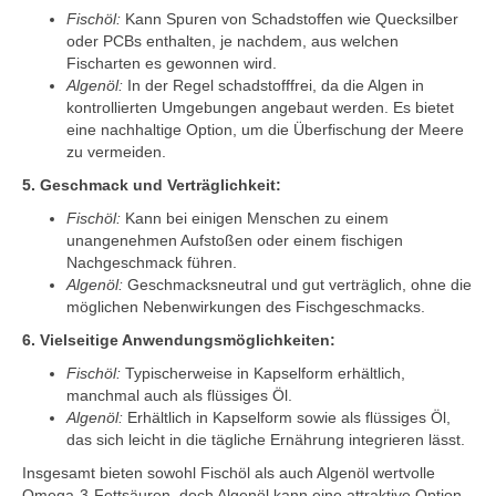
Fischöl:
Kann Spuren von Schadstoffen wie Quecksilber
oder PCBs enthalten, je nachdem, aus welchen
Fischarten es gewonnen wird.
Algenöl:
In der Regel schadstofffrei, da die Algen in
kontrollierten Umgebungen angebaut werden. Es bietet
eine nachhaltige Option, um die Überfischung der Meere
zu vermeiden.
5. Geschmack und Verträglichkeit:
Fischöl:
Kann bei einigen Menschen zu einem
unangenehmen Aufstoßen oder einem fischigen
Nachgeschmack führen.
Algenöl:
Geschmacksneutral und gut verträglich, ohne die
möglichen Nebenwirkungen des Fischgeschmacks.
6. Vielseitige Anwendungsmöglichkeiten:
Fischöl:
Typischerweise in Kapselform erhältlich,
manchmal auch als flüssiges Öl.
Algenöl:
Erhältlich in Kapselform sowie als flüssiges Öl,
das sich leicht in die tägliche Ernährung integrieren lässt.
Insgesamt bieten sowohl Fischöl als auch Algenöl wertvolle
Omega-3-Fettsäuren, doch Algenöl kann eine attraktive Option