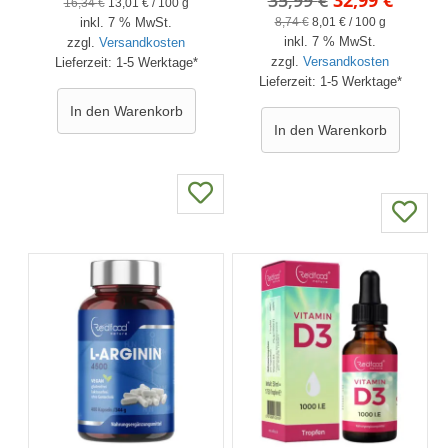
Preis
Preis
16,34
€
13,01
€
/
100
g
Preis
Preis
8,74
€
8,01
€
/
100
g
inkl. 7 % MwSt.
war:
ist:
inkl. 7 % MwSt.
war:
ist:
zzgl.
Versandkosten
29,90 €
23,80 €.
zzgl.
Versandkosten
Lieferzeit:
1-5 Werktage*
35,99 €
32,99 
Lieferzeit:
1-5 Werktage*
In den Warenkorb
In den Warenkorb