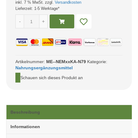
inkl. 7 % MwSt. zzgl.
Versandkosten
war:
ist:
Lieferzeit:
1-5 Werktage*
Grünlippmuschel
32,99 €
29,90 €.
-
+
Premium
Extrakt
Menge
Artikelnummer:
ME--NEMxxKA-N79
Kategorie:
Nahrungsergänzungsmittel
Schauen sich dieses Produkt an
Beschreibung
Informationen