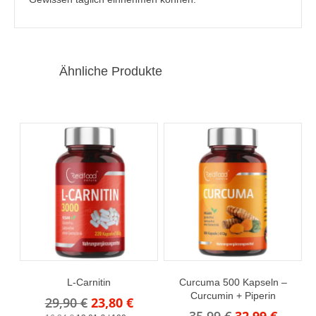
Ähnliche Produkte
L-Carnitin
Curcuma 500 Kapseln –
Curcumin + Piperin
Ursprünglicher
Aktueller
29,90
€
23,80
€
Ursprünglich
Aktuel
35,99
€
32,99
€