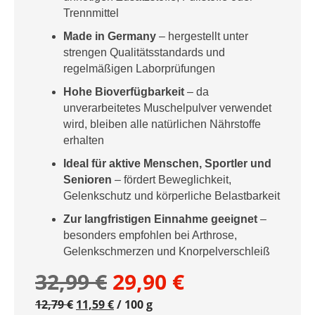
Trennmittel
Made in Germany
– hergestellt unter
strengen Qualitätsstandards und
regelmäßigen Laborprüfungen
Hohe Bioverfügbarkeit
– da
unverarbeitetes Muschelpulver verwendet
wird, bleiben alle natürlichen Nährstoffe
erhalten
Ideal für aktive Menschen, Sportler und
Senioren
– fördert Beweglichkeit,
Gelenkschutz und körperliche Belastbarkeit
Zur langfristigen Einnahme geeignet
–
besonders empfohlen bei Arthrose,
Gelenkschmerzen und Knorpelverschleiß
Ursprünglicher
Aktueller
32,99
€
29,90
€
12,79
€
11,59
€
Preis
/
100
g
Preis