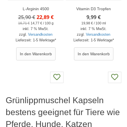
L-Arginin 4500
Vitamin D3 Tropfen
Ursprünglicher
Aktueller
25,90
€
22,89
€
9,99
€
Preis
Preis
16,71
€
14,77
€
/
100
g
19,98
€
/
100
ml
inkl. 7 % MwSt.
war:
ist:
inkl. 7 % MwSt.
zzgl.
Versandkosten
zzgl.
Versandkosten
25,90 €
22,89 €.
Lieferzeit:
1-5 Werktage*
Lieferzeit:
1-5 Werktage*
In den Warenkorb
In den Warenkorb
Grünlippmuschel Kapseln
bestens geeignet für Tiere wie
Pferde, Hunde, Katzen