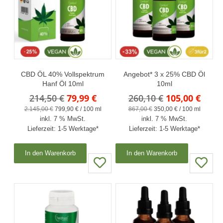
CBD ÖL 40% Vollspektrum
Angebot* 3 x 25% CBD Öl
Hanf Öl 10ml
10ml
Ursprünglicher
Aktueller
Ursprünglich
Aktue
214,50
€
79,99
€
260,10
€
105,00
€
Preis
Preis
Preis
Preis
2.145,00
€
799,90
€
/
100
ml
867,00
€
350,00
€
/
100
ml
inkl. 7 % MwSt.
war:
ist:
inkl. 7 % MwSt.
war:
ist:
Lieferzeit:
1-5 Werktage*
Lieferzeit:
1-5 Werktage*
214,50 €
79,99 €.
260,10 €
105,0
In den Warenkorb
In den Warenkorb