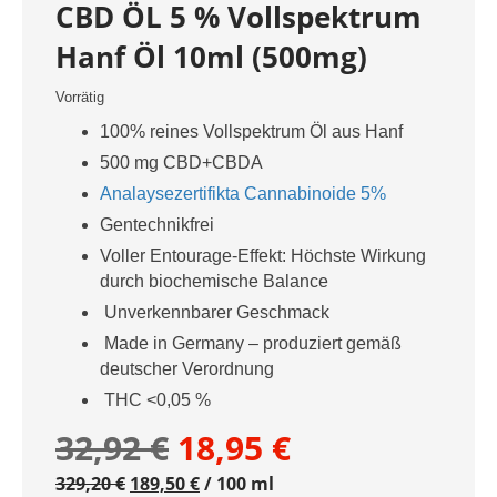
CBD ÖL 5 % Vollspektrum
Hanf Öl 10ml (500mg)
Vorrätig
100% reines Vollspektrum Öl aus Hanf
500 mg CBD+CBDA
Analaysezertifikta Cannabinoide 5%
Gentechnikfrei
Voller Entourage-Effekt: Höchste Wirkung
durch biochemische Balance
Unverkennbarer Geschmack
Made in Germany – produziert gemäß
deutscher Verordnung
THC <0,05 %
Ursprünglicher
Aktueller
32,92
€
18,95
€
329,20
€
189,50
Preis
€
/
100
ml
Preis