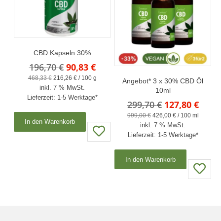
CBD Kapseln 30%
Ursprünglicher
Aktueller
196,70
€
90,83
€
Preis
Preis
468,33
€
216,26
€
/
100
g
Angebot* 3 x 30% CBD Öl
inkl. 7 % MwSt.
war:
ist:
10ml
Lieferzeit:
1-5 Werktage*
196,70 €
90,83 €.
Ursprünglich
Aktue
299,70
€
127,80
€
Preis
Preis
999,00
€
426,00
€
/
100
ml
In den Warenkorb
inkl. 7 % MwSt.
war:
ist:
Lieferzeit:
1-5 Werktage*
299,70 €
127,8
In den Warenkorb