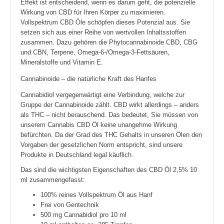
Effekt ist entscheidend, wenn es darum geht, die potenzielle
Wirkung von CBD für Ihren Körper zu maximieren.
Vollspektrum CBD Öle schöpfen dieses Potenzial aus. Sie
setzen sich aus einer Reihe von wertvollen Inhaltsstoffen
zusammen. Dazu gehören die Phytocannabinoide CBD, CBG
und CBN, Terpene, Omega-6-/Omega-3-Fettsäuren,
Mineralstoffe und Vitamin E.
Cannabinoide – die natürliche Kraft des Hanfes
Cannabidiol vergegenwärtigt eine Verbindung, welche zur
Gruppe der Cannabinoide zählt. CBD wirkt allerdings – anders
als THC – nicht berauschend. Das bedeutet, Sie müssen von
unserem Cannabis CBD Öl keine unangehme Wirkung
befürchten. Da der Grad des THC Gehalts in unseren Ölen den
Vorgaben der gesetzlichen Norm entspricht, sind unsere
Produkte in Deutschland legal käuflich.
Das sind die wichtigsten Eigenschaften des CBD Öl 2,5% 10
ml zusammengefasst:
100% reines Vollspektrum Öl aus Hanf
Frei von Gentechnik
500 mg Cannabidiol pro 10 ml