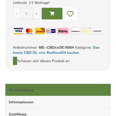
Lieferzeit:
1-5 Werktage*
war:
ist:
CBD
-
+
ÖL
32,92 €
18,95 €.
5
%
Vollspektrum
Hanf
Öl
10ml
Artikelnummer:
ME--CBDxxOE-N064
Kategorie:
Das
(500mg)
beste CBD ÖL von Redfood24 kaufen
Menge
Schauen sich dieses Produkt an
Beschreibung
Informationen
Zertifikate