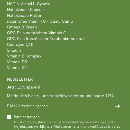
NAC N-Acetyl L-Cystein
Nattokinase Kapseln
Nattokinase Pulver
natürliches Vitamin C - Camu Camu
Omega 3 Vegan
OPC Plus natürlichem Vitmain C
OPC Plus französicher Traubenkernextrakt
Coenzym Q10
Silizium
Vitamin B Komplex
Vitmain D3
Vitamin K2
NEWSLETTER
Jetzt 12% sparen!
Melde dich hier zu unserem Newsletter an und spare 12%
➞
Bitte bestätigen
Ich stimme zu, dass meine personenbezogenen Daten genutzt
werden, um werbliche E-Mails zu erhalten, und weiß, dass ich dies