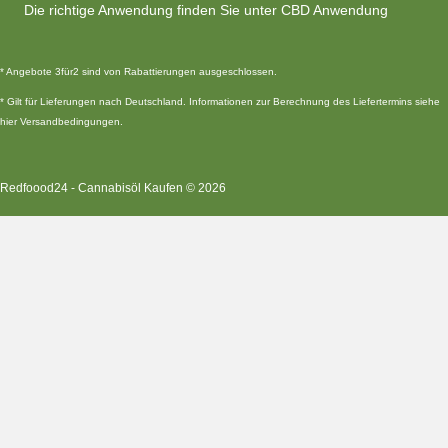
Die richtige Anwendung finden Sie unter CBD Anwendung
* Angebote 3für2 sind von Rabattierungen ausgeschlossen.
* Gilt für Lieferungen nach Deutschland. Informationen zur Berechnung des Liefertermins siehe
hier
Versandbedingungen
.
Redfoood24 -
Cannabisöl Kaufen
© 2026